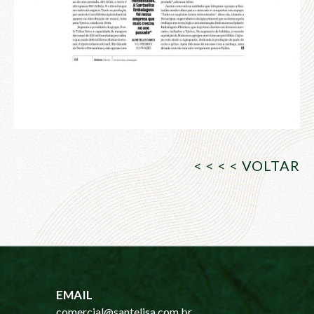
< < < < VOLTAR
EMAIL
comercial@santelisa.com.br